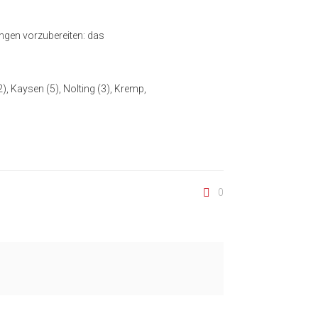
ungen vorzubereiten: das
/2), Kaysen (5), Nolting (3), Kremp,
0