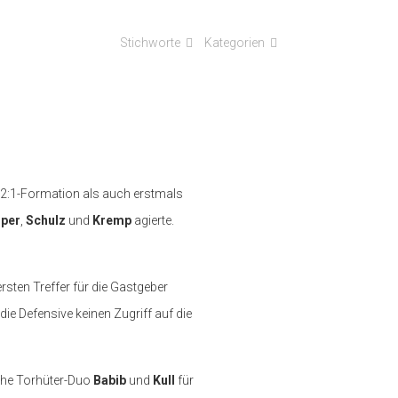
Stichworte
Kategorien
3:2:1-Formation als auch erstmals
per
,
Schulz
und
Kremp
agierte.
rsten Treffer für die Gastgeber
 die Defensive keinen Zugriff auf die
sche Torhüter-Duo
Babib
und
Kull
für