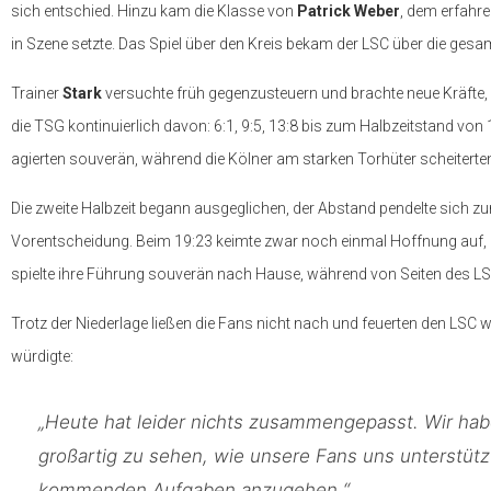
sich entschied. Hinzu kam die Klasse von
Patrick Weber
, dem erfahre
in Szene setzte. Das Spiel über den Kreis bekam der LSC über die gesamte
Trainer
Stark
versuchte früh gegenzusteuern und brachte neue Kräfte,
die TSG kontinuierlich davon: 6:1, 9:5, 13:8 bis zum Halbzeitstand vo
agierten souverän, während die Kölner am starken Torhüter scheiterten u
Die zweite Halbzeit begann ausgeglichen, der Abstand pendelte sich zu
Vorentscheidung. Beim 19:23 keimte zwar noch einmal Hoffnung auf,
spielte ihre Führung souverän nach Hause, während von Seiten des L
Trotz der Niederlage ließen die Fans nicht nach und feuerten den LSC 
würdigte:
„Heute hat leider nichts zusammengepasst. Wir habe
großartig zu sehen, wie unsere Fans uns unterstützt
kommenden Aufgaben anzugehen.“