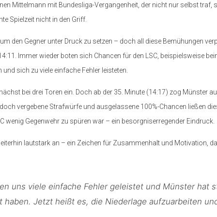
nen Mittelmann mit Bundesliga-Vergangenheit, der nicht nur selbst traf,
 Spielzeit nicht in den Griff.
 um den Gegner unter Druck zu setzen – doch all diese Bemühungen ver
n 14:11. Immer wieder boten sich Chancen für den LSC, beispielsweise bei
nd sich zu viele einfache Fehler leisteten.
nächst bei drei Toren ein. Doch ab der 35. Minute (14:17) zog Münster au
 doch vergebene Strafwürfe und ausgelassene 100%-Chancen ließen dies
SC wenig Gegenwehr zu spüren war – ein besorgniserregender Eindruck.
weiterhin lautstark an – ein Zeichen für Zusammenhalt und Motivation, d
n uns viele einfache Fehler geleistet und Münster hat s
 haben. Jetzt heißt es, die Niederlage aufzuarbeiten und