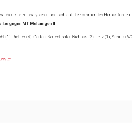
 Schwächen klar zu analysieren und sich auf die kommenden Herausforder
rtie gegen MT Melsungen II
.
t (1), Richter (4), Gerfen, Bertenbreiter, Niehaus (3), Leitz (1), Schulz (6
ünster