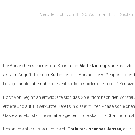
Veröffentlicht von
LSC_Admin
an
21. Septem
Die Vorzeichen schienen gut: Kreisläufer
Malte Nolting
war einsatzbere
aktiv im Angriff. Torhüter
Kull
erhielt den Vorzug, die Außenpositionen
Letztgenannter übernahm die zentrale Mittespielerrolle in der Defensive.
Doch von Beginn an entwickelte sich das Spiel nicht nach den Vorstell
erzielte und auf 1:3 verkürzte. Bereits in dieser frühen Phase schleichen
Gäste aus Münster, die variabel agierten und eiskalt ihre Chancen nutzt
Besonders stark präsentierte sich
Torhüter Johannes Jepsen
, der r