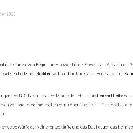
ber 2025
it und startete von Beginn an – sowohl in der Abwehr als Spitze in der 
 besetzten
Leitz
und
Richter
, während die Rückraum-Formation mit
Käm
ungen des LSC. Bis zur siebten Minute dauerte es, bis
Lennart Leitz
den e
 sich zahlreiche technische Fehler ins Angriffsspiel ein. Gleichzeitig fand
en.
eihenweise Würfe der Kölner entschärfte und das Duell gegen das heimi