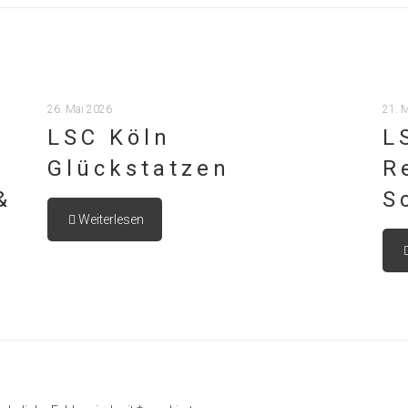
26. Mai 2026
21. 
LSC Köln
L
Glückstatzen
R
&
S
Weiterlesen