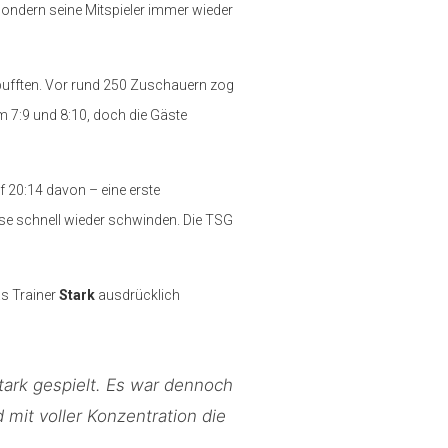
 sondern seine Mitspieler immer wieder
pufften. Vor rund 250 Zuschauern zog
m 7:9 und 8:10, doch die Gäste
f 20:14 davon – eine erste
e schnell wieder schwinden. Die TSG
as Trainer
Stark
ausdrücklich
tark gespielt. Es war dennoch
 mit voller Konzentration die