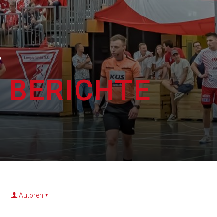
?
 BERICHTE
Autoren