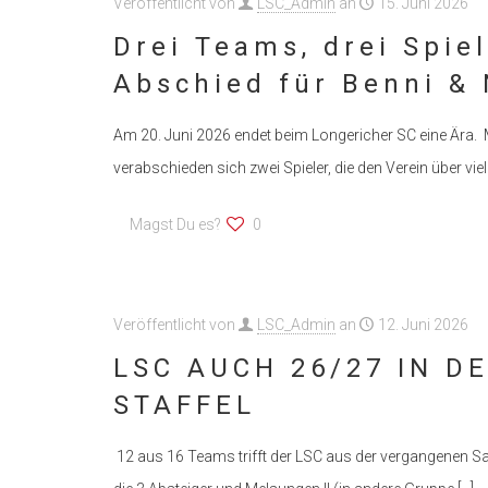
Veröffentlicht von
LSC_Admin
an
15. Juni 2026
Drei Teams, drei Spie
Abschied für Benni & 
Am 20. Juni 2026 endet beim Longericher SC eine Ära. 
verabschieden sich zwei Spieler, die den Verein über vie
Magst Du es?
0
Veröffentlicht von
LSC_Admin
an
12. Juni 2026
LSC AUCH 26/27 IN D
STAFFEL
12 aus 16 Teams trifft der LSC aus der vergangenen 