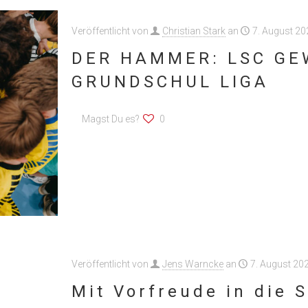
Veröffentlicht von
Christian Stark
an
7. August 20
DER HAMMER: LSC GE
GRUNDSCHUL LIGA
Magst Du es?
0
Veröffentlicht von
Jens Warncke
an
7. August 20
Mit Vorfreude in die 