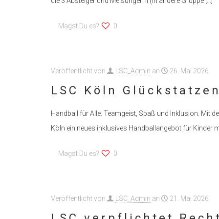
die 3 Absteiger und Melsungen II (in andere Gruppe
[…]
Magst Du es?
0
Veröffentlicht von
LSC_Admin
an
26. Mai 2026
LSC Köln Glückstatze
Handball für Alle. Teamgeist, Spaß und Inklusion. Mit d
Köln ein neues inklusives Handballangebot für Kinder 
Magst Du es?
0
Veröffentlicht von
LSC_Admin
an
21. Mai 2026
LSC verpflichtet Rech