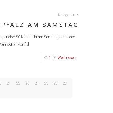
Kategorien
R PFALZ AM SAMSTAG
 Longericher SC Köln steht am Samstagabend das
e Mannschaft von
[…]
1
Weiterlesen
0
21
22
23
24
25
26
27