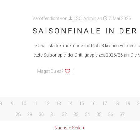
Veröffentlicht von
LSC_Admin
an
7. Mai 2026
SAISONFINALE IN DE
LSC will starke Rückrunde mit Platz 3 krönen Für den
letzte Saisonspiel der Drittligaspielzeit 2025/26 an. Di
Magst Du es?
1
8
9
10
11
12
13
14
15
16
17
18
19
2
28
29
30
31
32
33
34
35
36
37
Nächste Seite