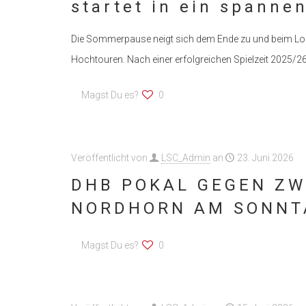
startet in ein spanne
Die Sommerpause neigt sich dem Ende zu und beim Lon
Hochtouren. Nach einer erfolgreichen Spielzeit 2025/26 
Magst Du es?
0
Veröffentlicht von
LSC_Admin
an
23. Juni 2026
DHB POKAL GEGEN ZW
NORDHORN AM SONNTA
Magst Du es?
0