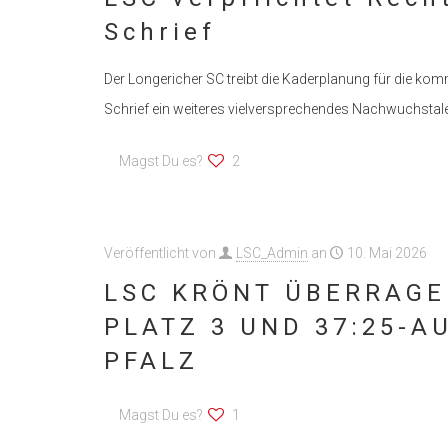
Schrief
Der Longericher SC treibt die Kaderplanung für die ko
Schrief ein weiteres vielversprechendes Nachwuchstal
Magst Du es?
2
Veröffentlicht von
LSC_Admin
an
10. Mai 2026
LSC KRÖNT ÜBERRAGE
PLATZ 3 UND 37:25-A
PFALZ
Magst Du es?
1