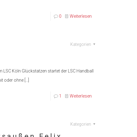
0
Weiterlesen
Kategorien
n
en LSC Köln Glückstatzen startet der LSC Handball
mit oder ohne
[…]
1
Weiterlesen
Kategorien
tsaußen Felix