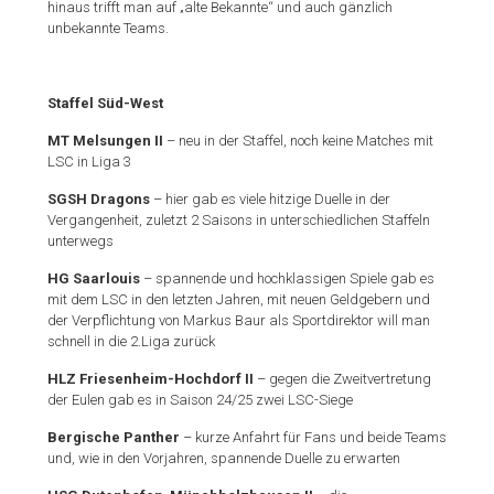
hinaus trifft man auf „alte Bekannte“ und auch gänzlich
unbekannte Teams.
Staffel Süd-West
MT Melsungen II
– neu in der Staffel, noch keine Matches mit
LSC in Liga 3
SGSH Dragons
– hier gab es viele hitzige Duelle in der
Vergangenheit, zuletzt 2 Saisons in unterschiedlichen Staffeln
unterwegs
HG Saarlouis
– spannende und hochklassigen Spiele gab es
mit dem LSC in den letzten Jahren, mit neuen Geldgebern und
der Verpflichtung von Markus Baur als Sportdirektor will man
schnell in die 2.Liga zurück
HLZ Friesenheim-Hochdorf II
– gegen die Zweitvertretung
der Eulen gab es in Saison 24/25 zwei LSC-Siege
Bergische Panther
– kurze Anfahrt für Fans und beide Teams
und, wie in den Vorjahren, spannende Duelle zu erwarten