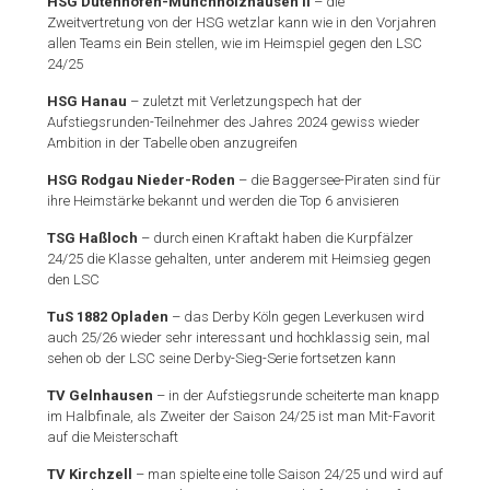
HSG Dutenhofen-Münchholzhausen II
– die
Zweitvertretung von der HSG wetzlar kann wie in den Vorjahren
allen Teams ein Bein stellen, wie im Heimspiel gegen den LSC
24/25
HSG Hanau
–
zuletzt mit Verletzungspech hat der
Aufstiegsrunden-Teilnehmer des Jahres 2024 gewiss wieder
Ambition in der Tabelle oben anzugreifen
HSG Rodgau Nieder-Roden
– die Baggersee-Piraten sind für
ihre Heimstärke bekannt
und werden die Top 6 anvisieren
TSG Haßloch
– durch einen Kraftakt haben die Kurpfälzer
24/25 die Klasse gehalten, unter anderem mit Heimsieg gegen
den LSC
TuS 1882 Opladen
– das Derby Köln gegen Leverkusen wird
auch 25/26 wieder sehr interessant und hochklassig sein, mal
sehen ob der LSC seine Derby-Sieg-Serie fortsetzen kann
TV Gelnhausen
– in der Aufstiegsrunde scheiterte man knapp
im Halbfinale, als Zweiter der Saison 24/25 ist man Mit-Favorit
auf die Meisterschaft
TV Kirchzell
– man spielte eine tolle Saison 24/25 und wird auf