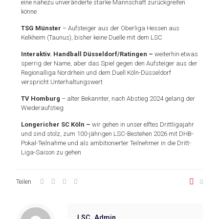
eine nahezu unveränderte starke Mannschaft zurückgreifen
könne
TSG Münster
– Aufsteiger aus der Oberliga Hessen aus
Kelkheim (Taunus), bisher keine Duelle mit dem LSC
Interaktiv. Handball Düsseldorf/Ratingen
–
weiterhin etwas
sperrig der Name, aber das Spiel gegen den Aufsteiger aus der
Regionalliga Nordrhein und dem Duell Köln-Düsseldorf
verspricht Unterhaltungswert
TV Homburg
– alter Bekannter, nach Abstieg 2024 gelang der
Wiederaufstieg
Longericher SC Köln –
wir gehen in unser elftes Drittligajahr
und sind stolz, zum 100-jährigen LSC-Bestehen 2026 mit DHB-
Pokal-Teilnahme und als ambitionierter Teilnehmer in die Dritt-
Liga-Saison zu gehen
Teilen
0
LSC_Admin