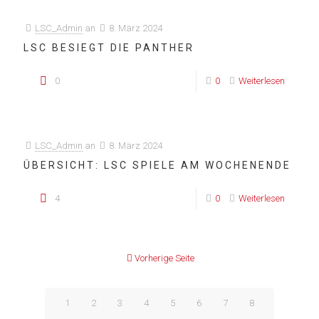
LSC_Admin
an
8. März 2024
LSC BESIEGT DIE PANTHER
0
0
Weiterlesen
LSC_Admin
an
8. März 2024
ÜBERSICHT: LSC SPIELE AM WOCHENENDE
4
0
Weiterlesen
Vorherige Seite
1
2
3
4
5
6
7
8