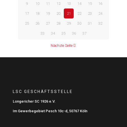
9
10
11
12
13
14
15
16
17
18
19
20
21
22
23
24
25
26
27
28
29
30
31
32
33
34
35
36
37
Nächste Seite
LSC GESCHÄFTSSTELLE
Longericher SC 1926 e.V.
Im Gewerbegebiet Pesch 10c-d, 50767 Köln