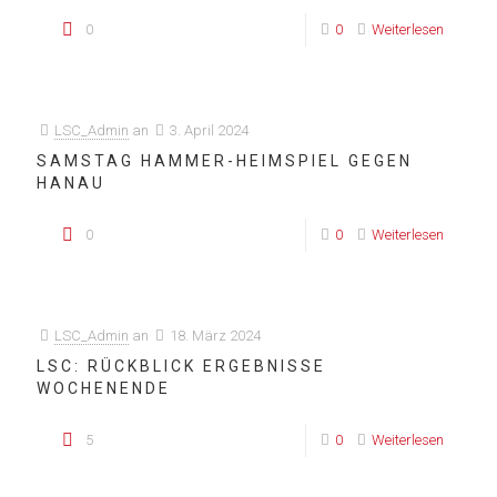
0
0
Weiterlesen
LSC_Admin
an
3. April 2024
SAMSTAG HAMMER-HEIMSPIEL GEGEN
HANAU
0
0
Weiterlesen
LSC_Admin
an
18. März 2024
LSC: RÜCKBLICK ERGEBNISSE
WOCHENENDE
5
0
Weiterlesen