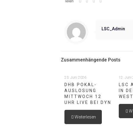
Teilen
LSC_Admin
Zusammenhängende Posts
23. Juni 2026
12. Juni
DHB POKAL-
LSC 
AUSLOSUNG
IN D
MITTWOCH 12
WEST
UHR LIVE BEI DYN
We
Weiterlesen