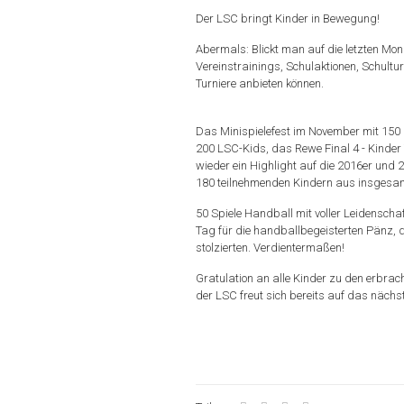
Der LSC bringt Kinder in Bewegung!
Abermals: Blickt man auf die letzten Mo
Vereinstrainings, Schulaktionen, Schult
Turniere anbieten können.
Das Minispielefest im November mit 150 
200 LSC-Kids, das Rewe Final 4 - Kinder
wieder ein Highlight auf die 2016er und 
180 teilnehmenden Kindern aus insgesam
50 Spiele Handball mit voller Leidenschaft
Tag für die handballbegeisterten Pänz, d
stolzierten. Verdientermaßen!
Gratulation an alle Kinder zu den erbrac
der LSC freut sich bereits auf das nächst