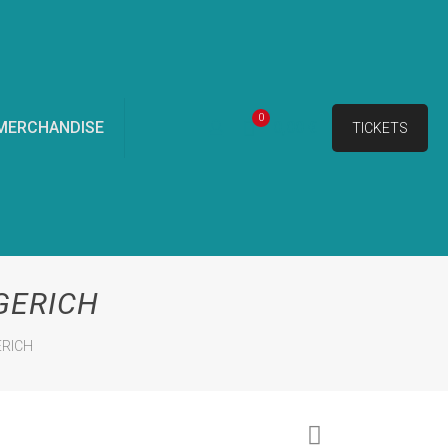
0
MERCHANDISE
0,00 €
TICKETS
GERICH
ERICH