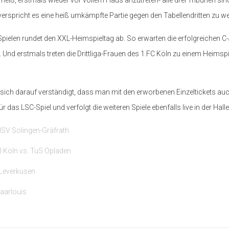
eiß, erstmals wieder vor vollem Haus anzutreten- alle drei Tribünen sin
, verspricht es eine heiß umkämpfte Partie gegen den Tabellendritten zu w
elen rundet den XXL-Heimspieltag ab. So erwarten die erfolgreichen C
nd erstmals treten die Drittliga-Frauen des 1.FC Köln zu einem Heimspiel
sich darauf verständigt, dass man mit den erworbenen Einzeltickets auc
 das LSC-Spiel und verfolgt die weiteren Spiele ebenfalls live in der Halle
 HSV Solingen-Gräfrath
l Köln vs. TuS Opladen
r Leverkusen
Saarlouis