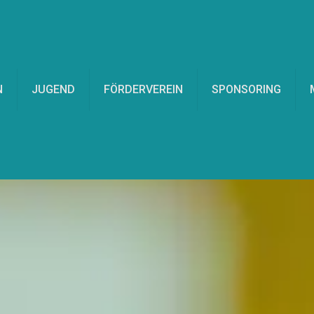
N
JUGEND
FÖRDERVEREIN
SPONSORING