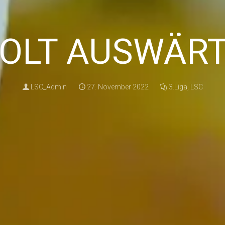
HOLT AUSWÄRT
LSC_Admin
27. November 2022
3.Liga
,
LSC