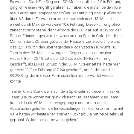
Es war ein Start-Ziel-Sieg der LSC-Mannschaft, die 2:0 in Führung
ging, ohne einen Angriff gefahren zu haben: die ersten beiden Tore
resultierten aus Tempogegenstößen. Rasant ging das Spiel weiter:
über 6:3 durch Zerwas erarbeitete man sich nach 13. Minuten
erneut durch Max Zerwas eine 10:6 Führung. Diese Führung blieb
zunächst recht stabil, dann erhöhte der LSC gar auf 18:12 vor der
Pause. Erinnerungen wurden wach an das Spiel in Opladen, dieses
Mal kam der LSC aber gut aus der Pause, erzielte sofort Tore und
das 22:13 durch den überragenden Nico Pyszora (10 Würfe, 10
Tore) in deer 36. Minute zwang den Gegner zu einer erneuten
Auszeit. Beim 25:15 hatte der LSC die erste 10-Tore Führung
geschafft, als Lukas Schulz in der 56. Minute einsetzte, hatte man
gar eine 13-Tore-Führung (37:24) geschafft, Am Ende stand ein
39:29-Sieg, der in dieser Form sicherlich nicht erwartet werden
konnte.
Trainer Chris Stark war nach dem Spiel sehr zufrieden mit seinem
Team: „Heute können wir glücklich nach Hause fahren, das Team
hat sich heute 60 Minuten reingegangen und prima an die
Absprachen gehalten, die Einwechslungen funktionierten prima, mit
Valle hatten wir heute einen starken Rückhalt. Da hat heute sehr viel
gepasst. So kann es gerne weitergehen.“