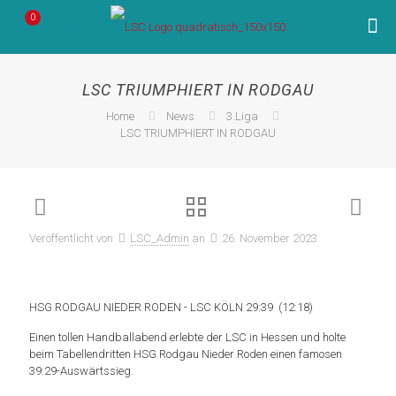
0
0,00 €
LSC TRIUMPHIERT IN RODGAU
Home
News
3.Liga
LSC TRIUMPHIERT IN RODGAU
Veröffentlicht von
LSC_Admin
an
26. November 2023
HSG RODGAU NIEDER RODEN - LSC KÖLN 29:39
(12:18)
Einen tollen Handballabend erlebte der LSC in Hessen und holte
beim Tabellendritten HSG Rodgau Nieder Roden einen famosen
39:29-Auswärtssieg.