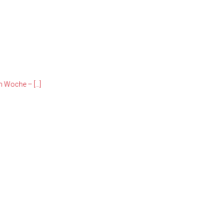
en Woche –
[…]