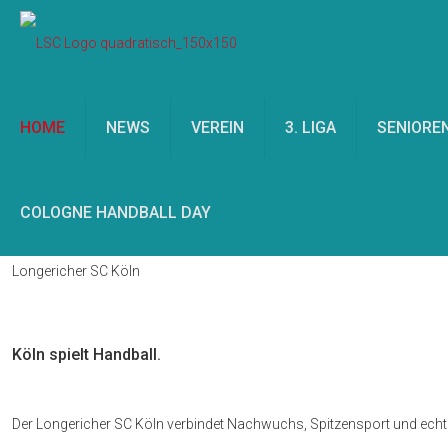
HOME
NEWS
VEREIN
3. LIGA
SENIORE
COLOGNE HANDBALL DAY
Longericher SC Köln
Köln spielt Handball.
Der Longericher SC Köln verbindet Nachwuchs, Spitzensport und echte 