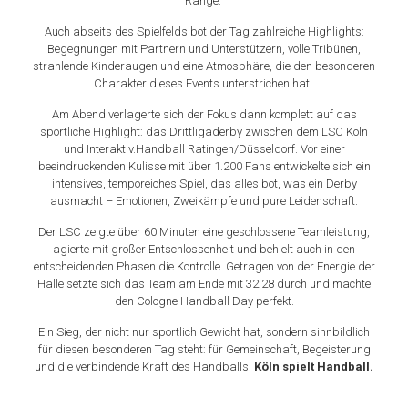
Ränge.
Auch abseits des Spielfelds bot der Tag zahlreiche Highlights:
Begegnungen mit Partnern und Unterstützern, volle Tribünen,
strahlende Kinderaugen und eine Atmosphäre, die den besonderen
Charakter dieses Events unterstrichen hat.
Am Abend verlagerte sich der Fokus dann komplett auf das
sportliche Highlight: das Drittligaderby zwischen dem LSC Köln
und Interaktiv.Handball Ratingen/Düsseldorf. Vor einer
beeindruckenden Kulisse mit über 1.200 Fans entwickelte sich ein
intensives, temporeiches Spiel, das alles bot, was ein Derby
ausmacht – Emotionen, Zweikämpfe und pure Leidenschaft.
Der LSC zeigte über 60 Minuten eine geschlossene Teamleistung,
agierte mit großer Entschlossenheit und behielt auch in den
entscheidenden Phasen die Kontrolle. Getragen von der Energie der
Halle setzte sich das Team am Ende mit 32:28 durch und machte
den Cologne Handball Day perfekt.
Ein Sieg, der nicht nur sportlich Gewicht hat, sondern sinnbildlich
für diesen besonderen Tag steht: für Gemeinschaft, Begeisterung
und die verbindende Kraft des Handballs.
Köln spielt Handball.