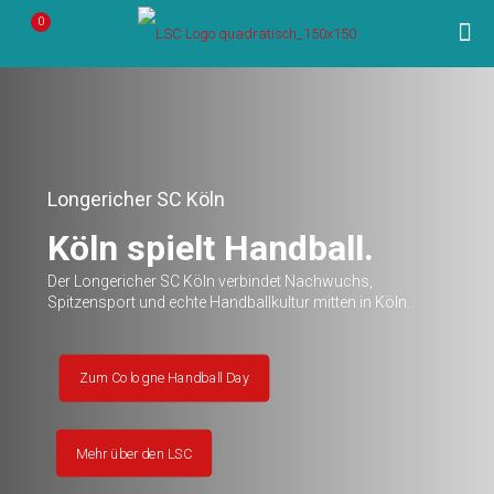
0
0,00 €
Longericher SC Köln
Köln spielt Handball.
Der Longericher SC Köln verbindet Nachwuchs,
Spitzensport und echte Handballkultur mitten in Köln.
Zum Cologne Handball Day
Mehr über den LSC