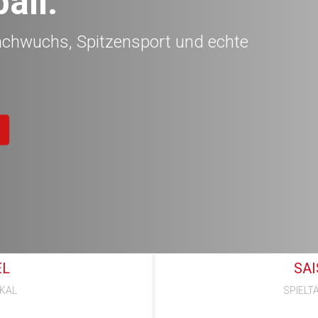
all.
achwuchs, Spitzensport und echte
EL
SA
OKAL
SPIELTA