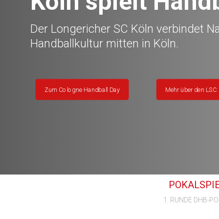
Köln spielt Handb
Der Longericher SC Köln verbindet N
Handballkultur mitten in Köln.
Zum Cologne Handball Day
Mehr über den LSC
POKALSPI
1. RUNDE DHB-P