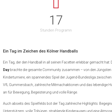
uns.
Den kompletten Spi
17
sowie auf unserer 
möglicherweise n
wird.
Stunden Programn
Tickets für die He
erhältlich.
Welche Partie habt
markiert? 👀
Ein Tag im Zeichen des Kölner Handballs
#LSCKöln #Longeri
#Spielplan #Sais
Ein Tag, der den Handball in all seinen Facetten erlebbar gemacht hat:
187
1
Day
brachte die gesamte Community zusammen – von den Jüngsten bi
Kinderturniere, ein spannendes Spiel der Jugend-Bundesliga zwische
VfL Gummersbach, zahlreiche Mitmachaktionen und das lebendige Han
an für Bewegung, Begeisterung und volle Ränge.
Auch abseits des Spielfelds bot der Tag zahlreiche Highlights: Begeg
Unterstützern, volle Tribünen, strahlende Kinderaugen und eine Atmos