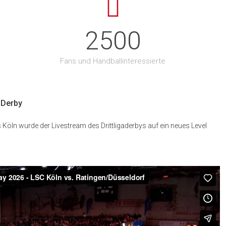
#LSCKöln #JSG #KölnSpieltHandball #Saisoneröffnung
#HandballKöln
2500
📸 @df8kk
119
0
Fans und Handballinteressierte
a-Derby
ln wurde der Livestream des Drittligaderbys auf ein neues Level