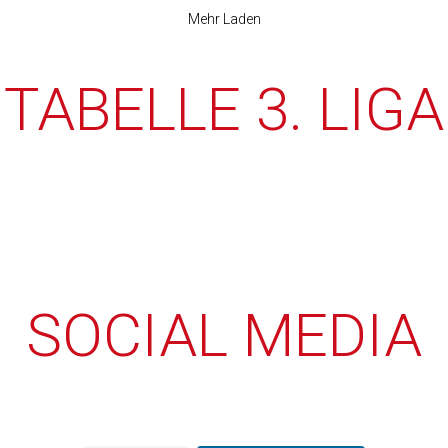
Mehr Laden
TABELLE 3. LIGA
SOCIAL MEDIA
r_sc
longericher_sc
Juli 24