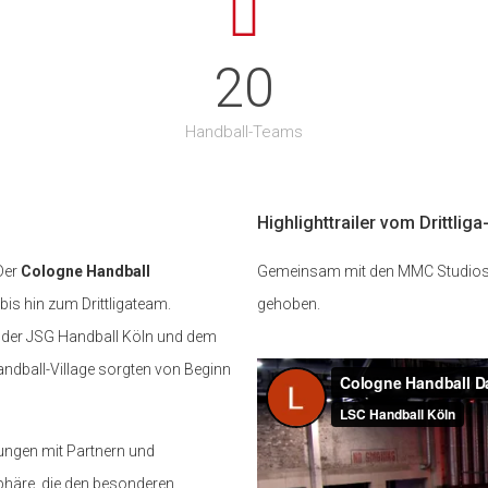
58
0
elplan findet ihr in den beiden Grafiken
20
Website. Bitte beachtet, dass es
och zu kleineren Anpassungen kommen
Handball-Teams
imspiele sind in Kürze über unseren Shop
 ihr euch als Erstes im Kalender
Highlighttrailer vom Drittlig
cherSC #HandballinKöln #3LigaHandball
on2026_27 #DHBPokal
 Der
Cologne Handball
Gemeinsam mit den MMC Studios Kö
s hin zum Drittligateam.
gehoben.
n der JSG Handball Köln und dem
dball-Village sorgten von Beginn
nungen mit Partnern und
phäre, die den besonderen