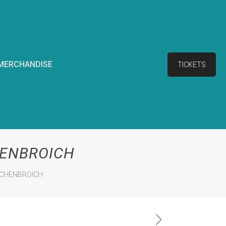
MERCHANDISE
TICKETS
HENBROICH
SCHENBROICH