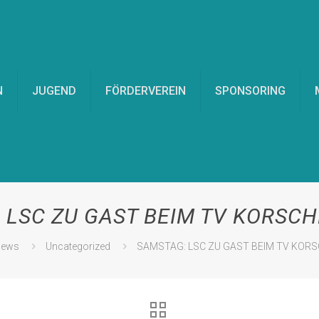
N
JUGEND
FÖRDERVEREIN
SPONSORING
 LSC ZU GAST BEIM TV KORSC
ews
Uncategorized
SAMSTAG: LSC ZU GAST BEIM TV KOR