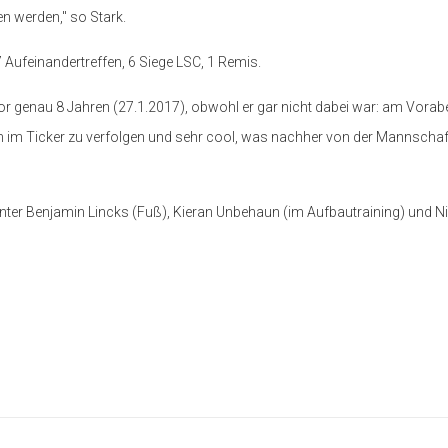
en werden," so Stark.
: 7 Aufeinandertreffen, 6 Siege LSC, 1 Remis.
vor genau 8 Jahren (27.1.2017), obwohl er gar nicht dabei war: am Vora
h im Ticker zu verfolgen und sehr cool, was nachher von der Mannschaft 
ter Benjamin Lincks (Fuß), Kieran Unbehaun (im Aufbautraining) und Ni