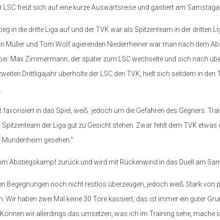
der LSC freut sich auf eine kurze Auswärtsreise und gastiert am Samst
eg in die dritte Liga auf und der TVK war als Spitzenteam in der dritten 
stin Müller und Tom Wolf agierenden Niederrheiner war man nach dem Abs
dabei: Max Zimmermann, der später zum LSC wechselte und sich nach üb
iten Drittligajahr überholte der LSC den TVK, hielt sich seitdem in den
.
favorisiert in das Spiel, weiß jedoch um die Gefahren des Gegners. Train
itzenteam der Liga gut zu Gesicht stehen. Zwar fehlt dem TVK etwas di
in Mundenheim gesehen."
 im Abstiegskampf zurück und wird mit Rückenwind in das Duell am Sa
den Begegnungen noch nicht restlos überzeugen, jedoch weiß Stark von p
. Wir haben zwei Mal keine 30 Tore kassiert, das ist immer ein guter Grun
eit. Können wir allerdings das umsetzen, was ich im Training sehe, mache