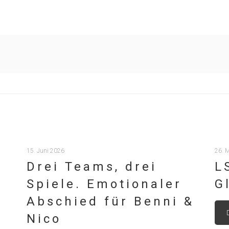
15. Juni 2026
26. 
Drei Teams, drei
L
Spiele. Emotionaler
G
Abschied für Benni &
Nico