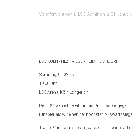
Veröffentlicht von
LSC_Admin
an
31. Januar
LSC KÖLN - HLZ FRIESENHEIM HOCHDORF II
Samstag, 01.02.25
19.00 Uhr
LSC Arena, Köln Longerich
Der LSC Köln ist bereit für das Drittligaspiel ge
Hinspiel, als wir einen der höchsten Auswärtssiege
Trainer Chris Stark betont, dass die Leidenschaft