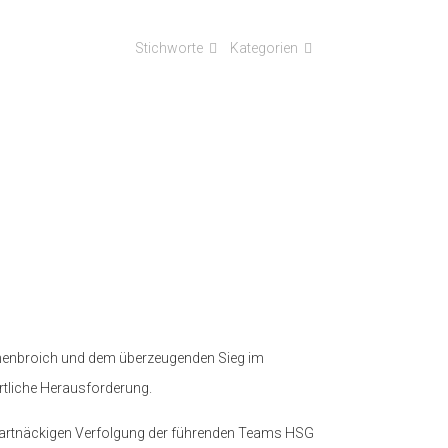
Stichworte
Kategorien
rschenbroich und dem überzeugenden Sieg im
ortliche Herausforderung.
r hartnäckigen Verfolgung der führenden Teams HSG