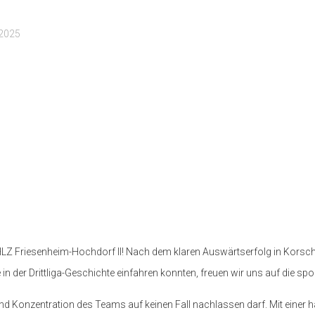
 2025
gen HLZ Friesenheim-Hochdorf II! Nach dem klaren Auswärtserfolg in Ko
 in der Drittliga-Geschichte einfahren konnten, freuen wir uns auf die sp
 und Konzentration des Teams auf keinen Fall nachlassen darf. Mit eine