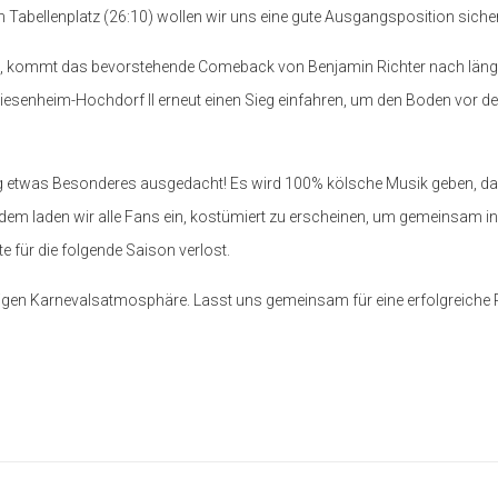
n Tabellenplatz (26:10) wollen wir uns eine gute Ausgangsposition siche
t, kommt das bevorstehende Comeback von Benjamin Richter nach längere
Friesenheim-Hochdorf II erneut einen Sieg einfahren, um den Boden vor
g etwas Besonderes ausgedacht! Es wird 100% kölsche Musik geben, das
dem laden wir alle Fans ein, kostümiert zu erscheinen, um gemeinsam in 
 für die folgende Saison verlost.
rtigen Karnevalsatmosphäre. Lasst uns gemeinsam für eine erfolgreiche