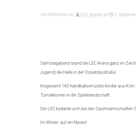
Veröffentlicht von
LSC_Admin
an
2. Septemb
Samstagabend stand die LSC Arena ganz im Zeichen
Jugend) die Halle in der Ossietzkystraße.
Insgesamt 160 handballverrückte Kinder aus Köln 
Turnaktionen in der Spielelandschaft.
Der LSC bedankt sich bei den Gastmannschaften S
Im Winter: auf ein Neues!