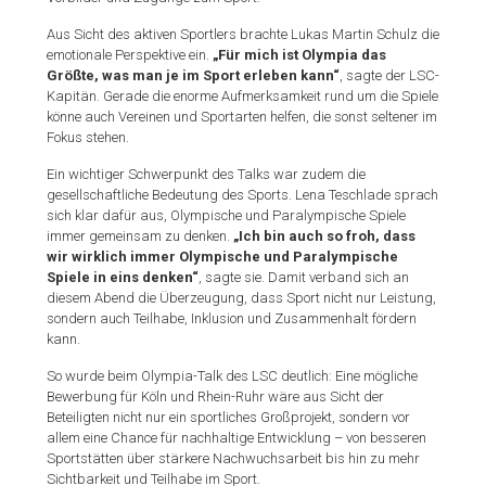
Aus Sicht des aktiven Sportlers brachte Lukas Martin Schulz die
emotionale Perspektive ein.
„Für mich ist Olympia das
Größte, was man je im Sport erleben kann“
, sagte der LSC-
Kapitän. Gerade die enorme Aufmerksamkeit rund um die Spiele
könne auch Vereinen und Sportarten helfen, die sonst seltener im
Fokus stehen.
Ein wichtiger Schwerpunkt des Talks war zudem die
gesellschaftliche Bedeutung des Sports. Lena Teschlade sprach
sich klar dafür aus, Olympische und Paralympische Spiele
immer gemeinsam zu denken.
„Ich bin auch so froh, dass
wir wirklich immer Olympische und Paralympische
Spiele in eins denken“
, sagte sie. Damit verband sich an
diesem Abend die Überzeugung, dass Sport nicht nur Leistung,
sondern auch Teilhabe, Inklusion und Zusammenhalt fördern
kann.
So wurde beim Olympia-Talk des LSC deutlich: Eine mögliche
Bewerbung für Köln und Rhein-Ruhr wäre aus Sicht der
Beteiligten nicht nur ein sportliches Großprojekt, sondern vor
allem eine Chance für nachhaltige Entwicklung – von besseren
Sportstätten über stärkere Nachwuchsarbeit bis hin zu mehr
Sichtbarkeit und Teilhabe im Sport.