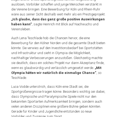
auslösen, Vorbilder schaffen und junge Menschen verstärkt in
die Vereine bringen. Eine Bewerbung für Köln und Rhein-Ruhr
wäre aus seiner Sicht deshalb weit mehr als ein Prestigeprojekt.
„Ich glaube, dass das ganz große positive Auswirkungen
haben kann“
, sagte Heinrich mit Blick auf Nachwuchs und
Vereinsleben.
Auch Lena Teschlade hob die Chancen hervor, die eine
Bewerbung für den Kölner Norden und die gesamte Stadt bieten
könnte. Sie verwies auf den Investitionsbedarf bei Sportstätten
und Infrastruktur und sieht in Olympia die Möglichkeit,
nachhaltige Verbesserungen anzustoßen. Gleichzeitig machte
sie deutlich, dass ein solches Projekt nur dann Akzeptanz finde,
wenn es glaubwürdig und verlässlich umgesetzt werde.
„Mit
Olympia hätten wir natürlich die einmalige Chance“
, so
Teschlade.
Luca Vodde unterstrich, dass Köln eine Stadt sei, die
Sportgroßereignisse tragen könne. Besonders wichtig sei dabei,
dass Olympische und Paralympische Spiele nicht nur den
bekannten Sportarten Aufmerksamkeit bringen, sondern auch
vielen anderen Disziplinen eine größere Bühne geben könnten.
Gerade für Kinder und Jugendliche entstünden so neue
Vorbilder und Zugänge zum Sport.