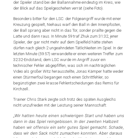
der Spieler stand bei der Ballannahme eindeutig im Kreis, wie
der Blick auf das Spielgeschehen verrät (siehe Foto).
Besonders bitter für den LSC: der Folgeangriff wurde mit einer
Kreuzung gespielt, Niehaus warf den Ball in den Innenpfosten,
der Ball sprang aber nicht in das Tor, sonder prallte gegen die
Latte und dann raus. In Minute 59 traf Zhuk zum 31:32, jener
Spieler, der gar nicht mehr auf dem Spielfeld hätte stehen
dürfen nach gleich 2 ungeahndeten Tätlichkeiten im Spiel. In der
letzten Minute (59:57) verwandelte er einen weiteren Treffer zum
32:32-Endstand, dem LSC wurde im Angriff zuvor ein
technischer Fehler abgepfiffen, was sich im nachträglichen
Video als großer Witz herausstellte, Jonas Kämper hatte weder
einen Stürmerfoul begangen noch einen Schrittfehler, so
begünstigten zwei krasse Fehlentscheidungen das Remis für
Kirchzell..
Trainer Chris Stark zeigte sich trotz des späten Ausgleichs
nicht unzufrieden mit der Leistung seiner Mannschaft:
„Wir hatten heute einen schwierigen Start und haben uns
dann in das Spiel reingebissen. In der zweiten Halbzeit
haben wir offensiv ein sehr gutes Spiel gemacht. Schade,
dass wir den Sack nicht zumachen konnten. Aber daraus