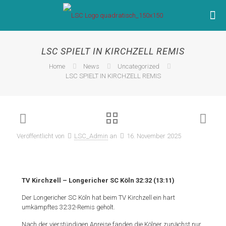
LSC SPIELT IN KIRCHZELL REMIS
Home
News
Uncategorized
LSC SPIELT IN KIRCHZELL REMIS
Veröffentlicht von
LSC_Admin
an
16. November 2025
TV Kirchzell – Longericher SC Köln 32:32 (13:11)
Der Longericher SC Köln hat beim TV Kirchzell ein hart
umkämpftes 32:32-Remis geholt.
Nach der vierstündigen Anreise fanden die Kölner zunächst nur