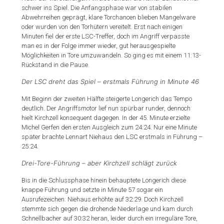
schwer ins Spiel. Die Anfangsphase war von stabilen
Abwehrreihen geprägt, klare Torchancen blieben Mangelware
oder wurden von den Torhütern vereitelt. Erst nach einigen
Minuten fiel der erste LSC-Treffer, doch im Angriff verpasste
man es in der Folge immer wieder, gut herausgespielte
Möglichkeiten in Tore umzuwandeln. So ging es mit einem 11:13-
Rückstand in die Pause.
Der LSC dreht das Spiel – erstmals Führung in Minute 46
Mit Beginn der zweiten Hälfte steigerte Longerich das Tempo
deutlich. Der Angriffsmotor lief nun spürbar runder, dennoch
hielt Kirchzell konsequent dagegen. In der 45. Minute erzielte
Michel Gerfen den ersten Ausgleich zum 24:24. Nur eine Minute
später brachte Lennart Niehaus den LSC erstmals in Führung –
25:24.
Drei-Tore-Führung – aber Kirchzell schlägt zurück
Bis in die Schlussphase hinein behauptete Longerich diese
knappe Führung und setzte in Minute 57 sogar ein
Ausrufezeichen: Niehaus erhöhte auf 32:29. Doch Kirchzell
stemmte sich gegen die drohende Niederlage und kam durch
Schnellbacher auf 30:32 heran, leider durch ein irreguläre Tore,